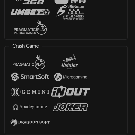
Crash Game