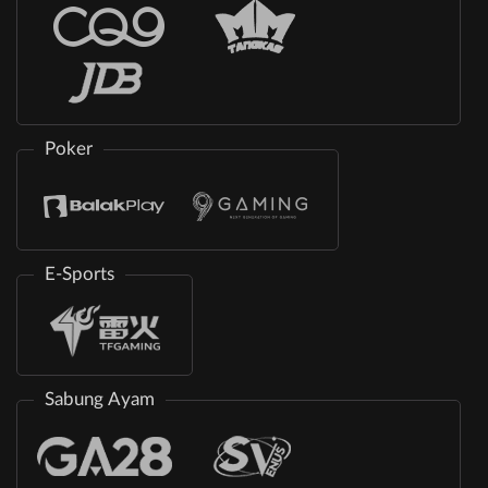
Poker
E-Sports
Sabung Ayam