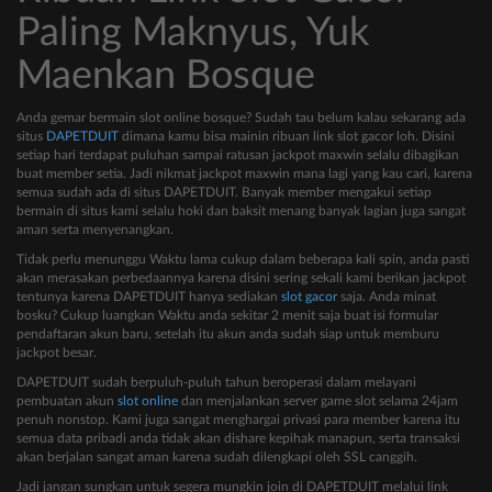
Paling Maknyus, Yuk
Maenkan Bosque
Anda gemar bermain slot online bosque? Sudah tau belum kalau sekarang ada
situs
DAPETDUIT
dimana kamu bisa mainin ribuan link slot gacor loh. Disini
setiap hari terdapat puluhan sampai ratusan jackpot maxwin selalu dibagikan
buat member setia. Jadi nikmat jackpot maxwin mana lagi yang kau cari, karena
semua sudah ada di situs DAPETDUIT. Banyak member mengakui setiap
bermain di situs kami selalu hoki dan baksit menang banyak lagian juga sangat
aman serta menyenangkan.
Tidak perlu menunggu Waktu lama cukup dalam beberapa kali spin, anda pasti
akan merasakan perbedaannya karena disini sering sekali kami berikan jackpot
tentunya karena DAPETDUIT hanya sediakan
slot gacor
saja. Anda minat
bosku? Cukup luangkan Waktu anda sekitar 2 menit saja buat isi formular
pendaftaran akun baru, setelah itu akun anda sudah siap untuk memburu
jackpot besar.
DAPETDUIT sudah berpuluh-puluh tahun beroperasi dalam melayani
pembuatan akun
slot online
dan menjalankan server game slot selama 24jam
penuh nonstop. Kami juga sangat menghargai privasi para member karena itu
semua data pribadi anda tidak akan dishare kepihak manapun, serta transaksi
akan berjalan sangat aman karena sudah dilengkapi oleh SSL canggih.
Jadi jangan sungkan untuk segera mungkin join di DAPETDUIT melalui link