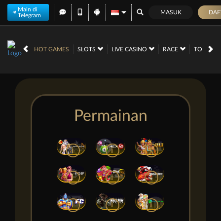
Main di
MASUK
DAF
Telegram
HOT GAMES
SLOTS
LIVE CASINO
RACE
TOGEL
Permainan
i
i
i
i
i
i
i
i
i