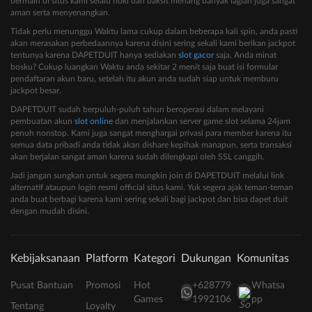
bermain di situs kami selalu hoki dan baksit menang banyak lagian juga sangat
aman serta menyenangkan.
Tidak perlu menunggu Waktu lama cukup dalam beberapa kali spin, anda pasti
akan merasakan perbedaannya karena disini sering sekali kami berikan jackpot
tentunya karena DAPETDUIT hanya sediakan
slot gacor
saja. Anda minat
bosku? Cukup luangkan Waktu anda sekitar 2 menit saja buat isi formular
pendaftaran akun baru, setelah itu akun anda sudah siap untuk memburu
jackpot besar.
DAPETDUIT sudah berpuluh-puluh tahun beroperasi dalam melayani
pembuatan akun
slot online
dan menjalankan server game slot selama 24jam
penuh nonstop. Kami juga sangat menghargai privasi para member karena itu
semua data pribadi anda tidak akan dishare kepihak manapun, serta transaksi
akan berjalan sangat aman karena sudah dilengkapi oleh SSL canggih.
Jadi jangan sungkan untuk segera mungkin join di DAPETDUIT melalui link
alternatif ataupun login resmi official situs kami. Yuk segera ajak teman-teman
anda buat berbagi karena kami sering sekali bagi jackpot dan bisa dapet duit
dengan mudah disini.
Kebijaksanaan
Platform
Kategori
Dukungan
Komunitas
Pusat Bantuan
Promosi
Hot
+628779
Whatsa
Games
1992106
pp
Tentang
Loyalty