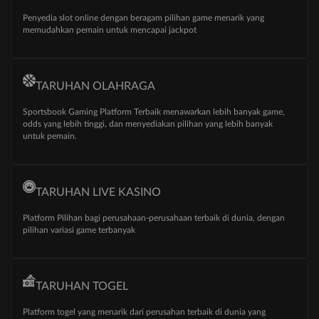
Penyedia slot online dengan beragam pilihan game menarik yang
memudahkan pemain untuk mencapai jackpot
TARUHAN OLAHRAGA
Sportsbook Gaming Platform Terbaik menawarkan lebih banyak game,
odds yang lebih tinggi, dan menyediakan pilihan yang lebih banyak
untuk pemain.
TARUHAN LIVE KASINO
Platform Pilihan bagi perusahaan-perusahaan terbaik di dunia, dengan
pilihan variasi game terbanyak
TARUHAN TOGEL
Platform togel yang menarik dari perusahan terbaik di dunia yang