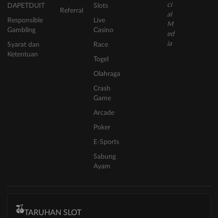
DAPETDUIT
Slots
Referral
Responsible
Live
Gambling
Casino
Syarat dan
Race
Ketentuan
Togel
Olahraga
Crash
Game
Arcade
Poker
E-Sports
Sabung
Ayam
TARUHAN SLOT