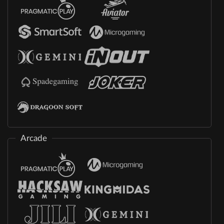
Arcade