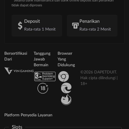
* Selama bank maintenance dan bank offline deposit dan penarikan
tidak dapat diproses
Deposit
Penarikan
Rata-rata 1 Menit
Rata-rata 2 Menit
Bersertifikasi
Tanggung
Browser
Dari
Jawab
Yang
Bermain
Didukung
©2026 DAPETDUIT.
Hak cipta dilindungi |
18+
Platform Penyedia Layanan
Slots