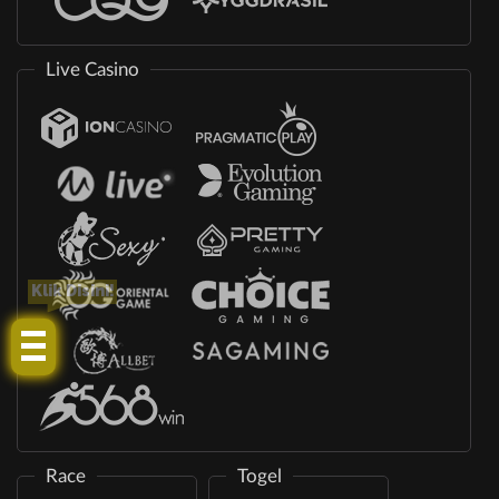
Live Casino
Klik Disini!
Race
Togel