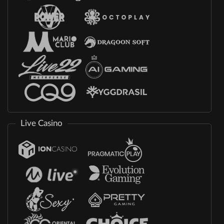
Live Casino