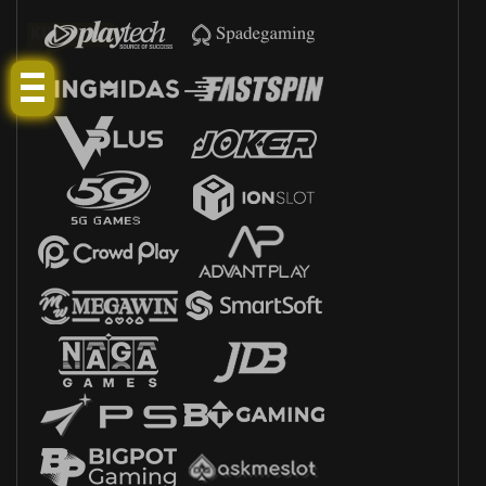
Klik Disini!