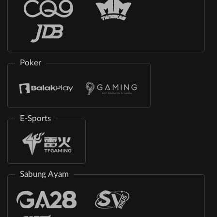
Poker
E-Sports
Sabung Ayam