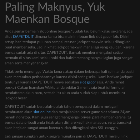
Paling Maknyus, Yuk
Maenkan Bosque
Anda gemar bermain slot online bosque? Sudah tau belum kalau sekarang ada
situs
DAPETDUIT
dimana kamu bisa mainin ribuan link slot gacor loh. Disini
setiap hari terdapat puluhan sampai ratusan jackpot maxwin selalu dibagikan
buat member setia. Jadi nikmat jackpot maxwin mana lagi yang kau cari, karena
semua sudah ada di situs DAPETDUIT. Banyak member mengakui setiap
bermain di situs kami selalu hoki dan baksit menang banyak lagian juga sangat
aman serta menyenangkan.
Tidak perlu menunggu Waktu lama cukup dalam beberapa kali spin, anda pasti
akan merasakan perbedaannya karena disini sering sekali kami berikan jackpot
tentunya karena DAPETDUIT hanya sediakan
slot gacor
saja. Anda minat
bosku? Cukup luangkan Waktu anda sekitar 2 menit saja buat isi formular
pendaftaran akun baru, setelah itu akun anda sudah siap untuk memburu
jackpot besar.
DAPETDUIT sudah berpuluh-puluh tahun beroperasi dalam melayani
pembuatan akun
slot online
dan menjalankan server game slot selama 24jam
penuh nonstop. Kami juga sangat menghargai privasi para member karena itu
semua data pribadi anda tidak akan dishare kepihak manapun, serta transaksi
akan berjalan sangat aman karena sudah dilengkapi oleh SSL canggih.
Jadi jangan sungkan untuk segera mungkin join di DAPETDUIT melalui link