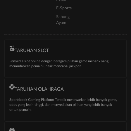
E-Sports
Sabung
Ayam
TARUHAN SLOT
Penyedia slot online dengan beragam pilihan game menarik yang
memudahkan pemain untuk mencapai jackpot
TARUHAN OLAHRAGA
Sportsbook Gaming Platform Terbaik menawarkan lebih banyak game,
odds yang lebih tinggi, dan menyediakan pilihan yang lebih banyak
untuk pemain.